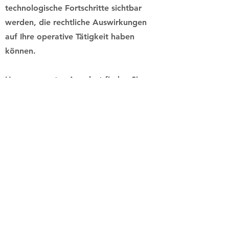
technologische Fortschritte sichtbar
werden, die rechtliche Auswirkungen
auf Ihre operative Tätigkeit haben
können.
Unser gesamtes Angebot finden Sie
auf:
http://www.vischer.com
VISCHER AG
Schützengasse 1
8021 Zürich
Previous
Next