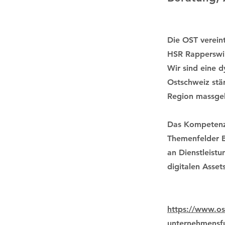
Die OST verein
HSR Rapperswil
Wir sind eine 
Ostschweiz stär
Region massgeb
Das Kompetenzz
Themenfelder Bl
an Dienstleist
digitalen Asse
https://www.ost
unternehmensf