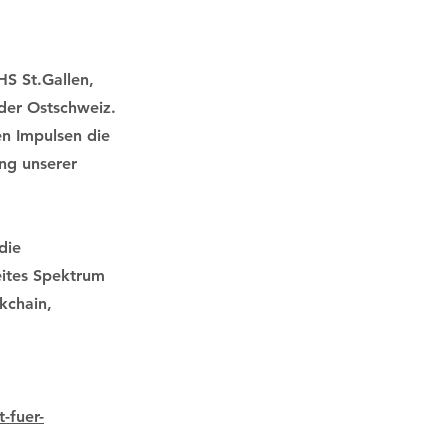
S St.Gallen,
der Ostschweiz.
en Impulsen die
ung unserer
die
eites Spektrum
kchain,
-fuer-