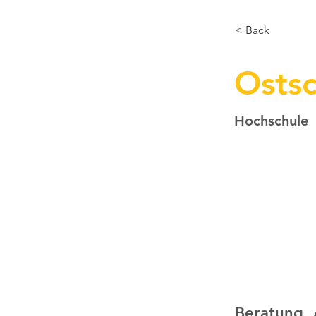
< Back
digital-assets.ch
Osts
Hochschule
Beratung, 