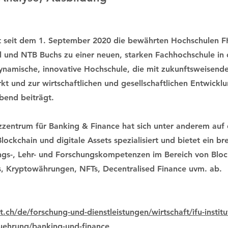
t seit dem 1. September 2020 die bewährten Hochschulen FH
 und NTB Buchs zu einer neuen, starken Fachhochschule in 
dynamische, innovative Hochschule, die mit zukunftsweisend
kt und zur wirtschaftlichen und gesellschaftlichen Entwickl
end beiträgt.
entrum für Banking & Finance hat sich unter anderem auf 
ockchain und digitale Assets spezialisiert und bietet ein br
ungs-, Lehr- und Forschungskompetenzen im Bereich von Bloc
ts, Kryptowährungen, NFTs, Decentralised Finance uvm. ab.
.ch/de/forschung-und-dienstleistungen/wirtschaft/ifu-institut
uehrung/banking-und-finance