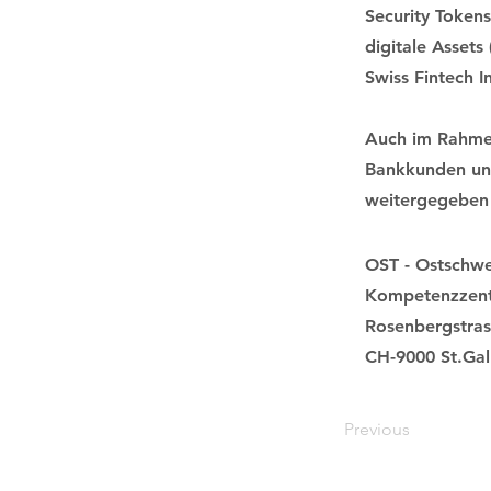
Security Token
digitale Assets
Swiss Fintech I
Auch im Rahmen
Bankkunden und
weitergegeben 
OST - Ostschwe
Kompetenzzent
Rosenbergstras
CH-9000 St.Gal
Previous