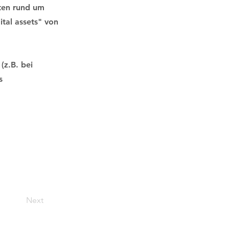
kten rund um
ital assets" von
(z.B. bei
s
Next