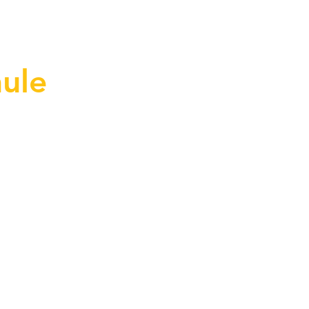
-How
04 - About
05 - Contact
ule