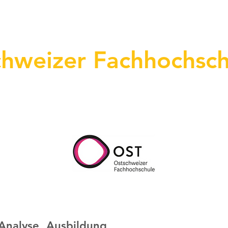
01 - Home
02 - Services
03 - Know
chweizer Fachhochsch
Analyse, Ausbildung