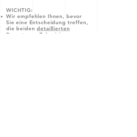
WICHTIG:
Wir empfehlen Ihnen, bevor
Sie eine Entscheidung treffen,
die beiden
detaillierten
Reports
zur Tokenisierung zu
studieren und / oder eine
Erstberatung
zu vereinbaren.
Es ist zudem bereits an dieser
Stelle festzuhalten, dass die
oben genannten Punkte je nach
Umsetzung nur in der Theorie
stimmen. Ob sie wirklich
eintreffen, muss individuell
geprüft werden. Oft sind in
erster Linie auch immer noch
marketingtechnische
Motivationen entscheidend für
eine Tokenisierung.